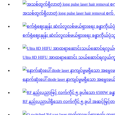
အသစ်ထွက်ရှိလာတဲ့ long pulse laser hair removal စက် A
စက်ရုံဈေးနှုန်း ဆဲလ်လူလစ်ဖယ်ရှားရေး ခန္ဓာကိုယ်ပုံသွင်
Ultra 8D HIFU အာထရာဆောင်း သယ်ဆောင်ရလွယ်ကူသော 
နောက်ဆုံးပေါ် diode laser နာကျင်မှုမရှိသော အမွှေးဖယ
RF နည်းပညာပါရှိသော လက်ကိုင် ၅ ခုပါ အဆင့်မြှင့