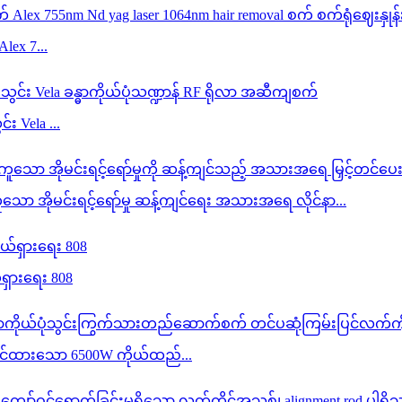
lex 7...
း Vela ...
အိုမင်းရင့်ရော်မှု ဆန့်ကျင်ရေး အသားအရေ လိုင်နာ...
်ရှားရေး 808
်တင်ထားသော 6500W ကိုယ်ထည်...