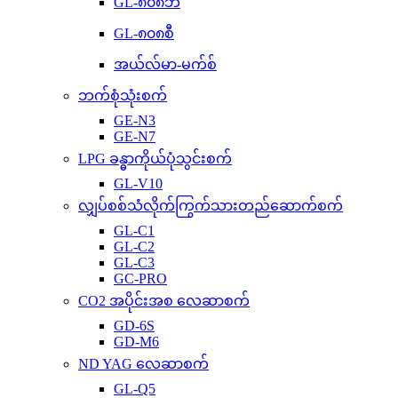
GL-၈၀၈ဘီ
GL-၈၀၈စီ
အယ်လ်မာ-မက်စ်
ဘက်စုံသုံးစက်
GE-N3
GE-N7
LPG ခန္ဓာကိုယ်ပုံသွင်းစက်
GL-V10
လျှပ်စစ်သံလိုက်ကြွက်သားတည်ဆောက်စက်
GL-C1
GL-C2
GL-C3
GC-PRO
CO2 အပိုင်းအစ လေဆာစက်
GD-6S
GD-M6
ND YAG လေဆာစက်
GL-Q5