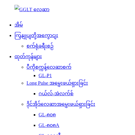
အိမ်
ကြှနျုပျတို့အကွောငျး
စက်ရုံခရီးစဉ်
ထုတ်ကုန်များ
ပီကိုစက္ကန့်လေဆာစက်
GL-P1
Long Pulse အမွှေးဖယ်ရှားခြင်း
ဂယ်လ်-အဲလက်စ်
ဒိုင်အိုဒ်လေဆာအမွှေးဖယ်ရှားခြင်း
GL-၈၀၈
GL-၈၀၈A