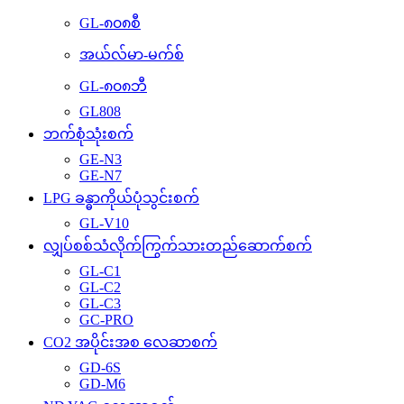
GL-၈၀၈စီ
အယ်လ်မာ-မက်စ်
GL-၈၀၈ဘီ
GL808
ဘက်စုံသုံးစက်
GE-N3
GE-N7
LPG ခန္ဓာကိုယ်ပုံသွင်းစက်
GL-V10
လျှပ်စစ်သံလိုက်ကြွက်သားတည်ဆောက်စက်
GL-C1
GL-C2
GL-C3
GC-PRO
CO2 အပိုင်းအစ လေဆာစက်
GD-6S
GD-M6