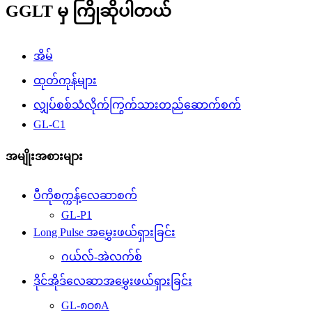
GGLT မှ ကြိုဆိုပါတယ်
အိမ်
ထုတ်ကုန်များ
လျှပ်စစ်သံလိုက်ကြွက်သားတည်ဆောက်စက်
GL-C1
အမျိုးအစားများ
ပီကိုစက္ကန့်လေဆာစက်
GL-P1
Long Pulse အမွှေးဖယ်ရှားခြင်း
ဂယ်လ်-အဲလက်စ်
ဒိုင်အိုဒ်လေဆာအမွှေးဖယ်ရှားခြင်း
GL-၈၀၈A