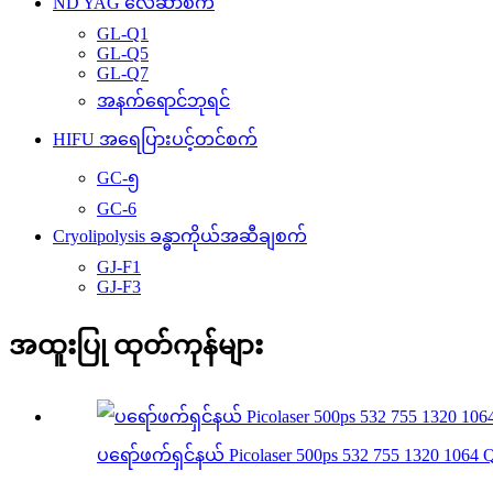
ND YAG လေဆာစက်
GL-Q1
GL-Q5
GL-Q7
အနက်ရောင်ဘုရင်
HIFU အရေပြားပင့်တင်စက်
GC-၅
GC-6
Cryolipolysis ခန္ဓာကိုယ်အဆီချစက်
GJ-F1
GJ-F3
အထူးပြု ထုတ်ကုန်များ
ပရော်ဖက်ရှင်နယ် Picolaser 500ps 532 755 1320 1064 Q