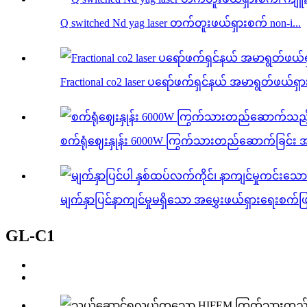
Q switched Nd yag laser တက်တူးဖယ်ရှားစက် non-i...
Fractional co2 laser ပရော်ဖက်ရှင်နယ် အမာရွတ်ဖယ်ရှ
စက်ရုံဈေးနှုန်း 6000W ကြွက်သားတည်ဆောက်ခြင်း အ
မျက်နှာပြင်နာကျင်မှုမရှိသော အမွှေးဖယ်ရှားရေးစက်ဖြင့
GL-C1