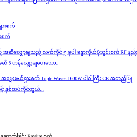
ားစက်
ဆီ 5 ဟန်လျှော့ချပေးသော...
် နှစ်ထပ်ကိုင်တွယ်...