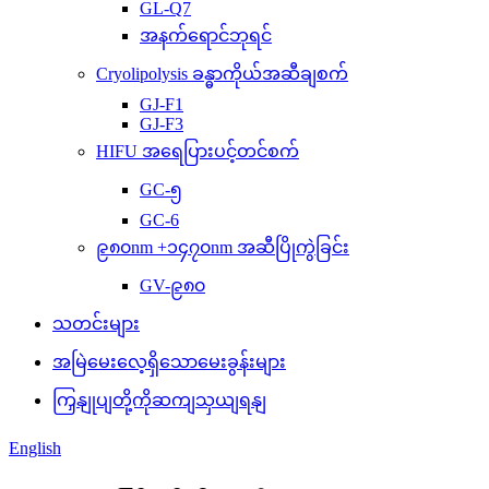
GL-Q7
အနက်ရောင်ဘုရင်
Cryolipolysis ခန္ဓာကိုယ်အဆီချစက်
GJ-F1
GJ-F3
HIFU အရေပြားပင့်တင်စက်
GC-၅
GC-6
၉၈၀nm +၁၄၇၀nm အဆီပြိုကွဲခြင်း
GV-၉၈၀
သတင်းများ
အမြဲမေးလေ့ရှိသောမေးခွန်းများ
ကြှနျုပျတို့ကိုဆကျသှယျရနျ
English